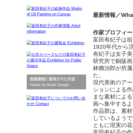
最新情報／What
作家プロフィール／A
富田有紀子は祖
1920年代から
有紀子は女子美
研究所で銅版画
林猶治郎が所属
た。
現代美術のアー
ションによる作
まな素材による
画へ集中するよ
作品群は、素材
しているようで
ともに現実の花
富田有紀子の作